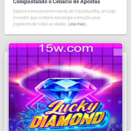
Conquistando o Cenário de Apostas
Explore o emocionante mundo de CrazyNuoZha, um jogo
inovador que combina estratégia e emoção para
jogadores de todas as idades.
Leia mais…