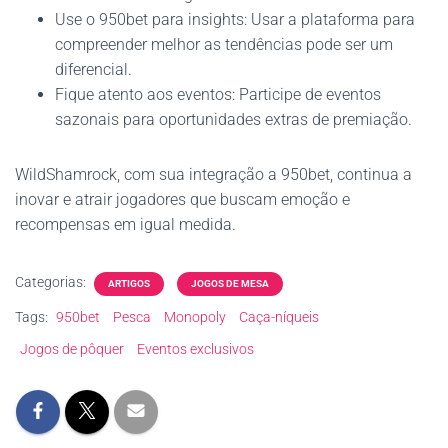
Use o 950bet para insights: Usar a plataforma para
compreender melhor as tendências pode ser um
diferencial.
Fique atento aos eventos: Participe de eventos
sazonais para oportunidades extras de premiação.
WildShamrock, com sua integração a 950bet, continua a
inovar e atrair jogadores que buscam emoção e
recompensas em igual medida.
Categorias:
ARTIGOS
JOGOS DE MESA
Tags:
950bet
Pesca
Monopoly
Caça-níqueis
Jogos de pôquer
Eventos exclusivos