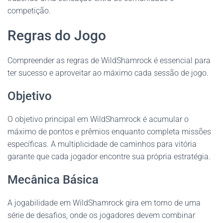
competição.
Regras do Jogo
Compreender as regras de WildShamrock é essencial para
ter sucesso e aproveitar ao máximo cada sessão de jogo.
Objetivo
O objetivo principal em WildShamrock é acumular o
máximo de pontos e prêmios enquanto completa missões
específicas. A multiplicidade de caminhos para vitória
garante que cada jogador encontre sua própria estratégia.
Mecânica Básica
A jogabilidade em WildShamrock gira em torno de uma
série de desafios, onde os jogadores devem combinar