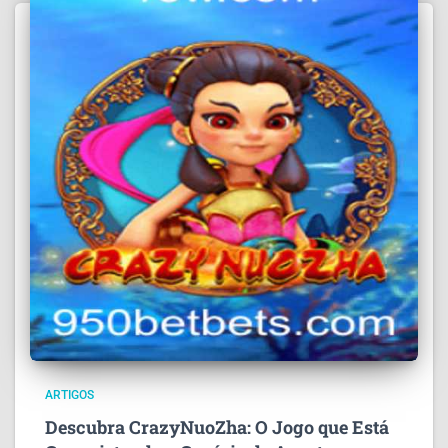
ARTIGOS
Descubra CrazyNuoZha: O Jogo que Está