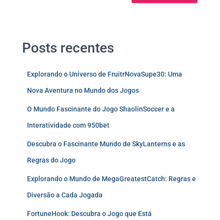
Posts recentes
Explorando o Universo de FruitrNovaSupe30: Uma
Nova Aventura no Mundo dos Jogos
O Mundo Fascinante do Jogo ShaolinSoccer e a
Interatividade com 950bet
Descubra o Fascinante Mundo de SkyLanterns e as
Regras do Jogo
Explorando o Mundo de MegaGreatestCatch: Regras e
Diversão a Cada Jogada
FortuneHook: Descubra o Jogo que Está