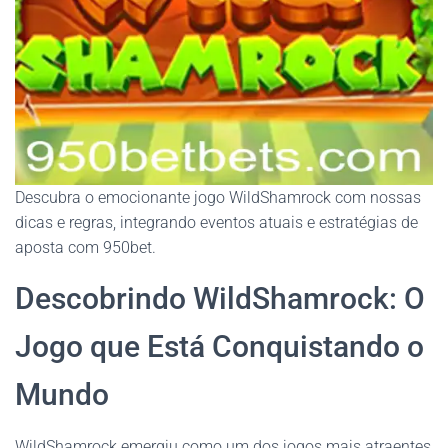
Descubra o emocionante jogo WildShamrock com nossas
dicas e regras, integrando eventos atuais e estratégias de
aposta com 950bet.
Descobrindo WildShamrock: O
Jogo que Está Conquistando o
Mundo
WildShamrock emergiu como um dos jogos mais atraentes