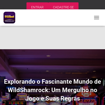
ENTRAR
CADASTRE-SE
A
L
T
E
R
N
A
R
N
A
V
E
G
A
Explorando o Fascinante Mundo de
Ç
Ã
WildShamrock: Um Mergulho no
O
Jogo e Suas Regras