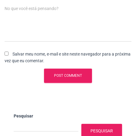
No que você está pensando?
Salvar meu nome, e-mail e site neste navegador para a próxima
vez que eu comentar.
Pesquisar
PESQUISAR