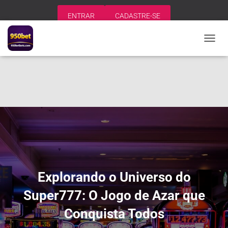
ENTRAR
CADASTRE-SE
A
L
T
E
R
N
A
R
N
A
V
E
G
A
Explorando o Universo do
Ç
Ã
Super777: O Jogo de Azar que
O
Conquista Todos