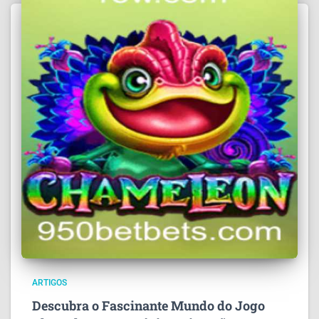
ARTIGOS
Descubra o Fascinante Mundo do Jogo