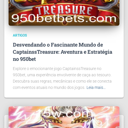
ARTIGOS
Desvendando o Fascinante Mundo de
CaptainssTreasure: Aventura e Estratégia
no 950bet
Explore o emocionante jogo CaptainssTreasure no
950bet, uma experiência envolvente de caça ao tesouro.
Descubra suas regras, mecânicas e como ele se conecta
com eventos atuais no mundo dos jogos.
Leia mais…