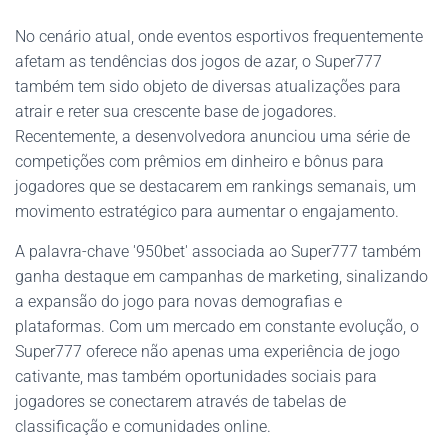
No cenário atual, onde eventos esportivos frequentemente
afetam as tendências dos jogos de azar, o Super777
também tem sido objeto de diversas atualizações para
atrair e reter sua crescente base de jogadores.
Recentemente, a desenvolvedora anunciou uma série de
competições com prêmios em dinheiro e bônus para
jogadores que se destacarem em rankings semanais, um
movimento estratégico para aumentar o engajamento.
A palavra-chave '950bet' associada ao Super777 também
ganha destaque em campanhas de marketing, sinalizando
a expansão do jogo para novas demografias e
plataformas. Com um mercado em constante evolução, o
Super777 oferece não apenas uma experiência de jogo
cativante, mas também oportunidades sociais para
jogadores se conectarem através de tabelas de
classificação e comunidades online.