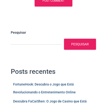
Pesquisar
PESQUISAR
Posts recentes
FortuneHook: Descubra o Jogo que Está
Revolucionando o Entretenimento Online
Descubra FaCaiShen: O Jogo de Casino que Está