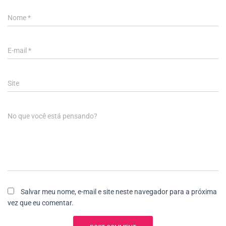
Nome
*
E-mail
*
Site
No que você está pensando?
Salvar meu nome, e-mail e site neste navegador para a próxima
vez que eu comentar.