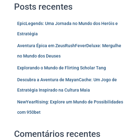
Posts recentes
EpicLegends: Uma Jornada no Mundo dos Heróis e
Estratégia
Aventura Épica em ZeusRushFeverDeluxe: Mergulhe
no Mundo dos Deuses
Explorando o Mundo de Flirting Scholar Tang
Descubra a Aventura de MayanCache: Um Jogo de
Estratégia Inspirado na Cultura Maia
NewYearRising: Explore um Mundo de Possibilidades
com 950bet
Comentários recentes