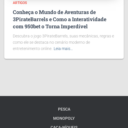
ARTIGOS
Conheça o Mundo de Aventuras de
3PirateBarrels e Como a Interatividade
com 950bet o Torna Imperdível
Descubra o jogo 3PirateBarrels, suas mecânicas, regras e
como ele se destaca no cenário moderno de
entretenimento online.
Leia mais…
PESCA
MONOPOLY
CAÇA-NÍQUEIS