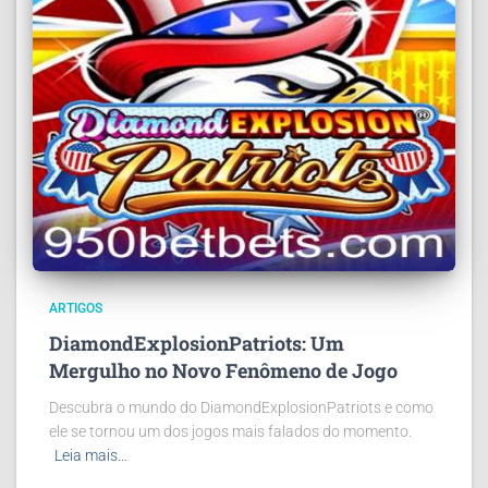
ARTIGOS
DiamondExplosionPatriots: Um
Mergulho no Novo Fenômeno de Jogo
Descubra o mundo do DiamondExplosionPatriots e como
ele se tornou um dos jogos mais falados do momento.
Leia mais…