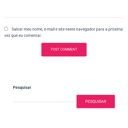
Salvar meu nome, e-mail e site neste navegador para a próxima
vez que eu comentar.
Pesquisar
PESQUISAR