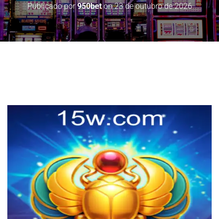
Publicado por
950bet
on
23 de outubro de 2026