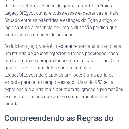
desafio e, claro, a chance de ganhar grandes prêmios.
LegacyOfEgypt cumpre todas essas expectativas e mais.
Situado entre as pirâmides e esfinges do Egito antigo, o
jogo captura a essência de uma civilização perdida que
ainda fascina milhões de pessoas.
Ao iniciar o jogo, você é imediatamente transportado para
um mundo de deuses egípcios e faraós poderosos, cada
um trazendo seu próprio toque especial para o jogo. Com
gráficos ricos e uma trilha sonora autêntica,
LegacyOfEgypt não é apenas um jogo; é uma porta de
entrada para outro tempo e espaço. Usando 950bet, a
experiência é ainda mais aprimorada, graças a promoções
exclusivas e bônus que podem complementar suas
jogadas.
Compreendendo as Regras do