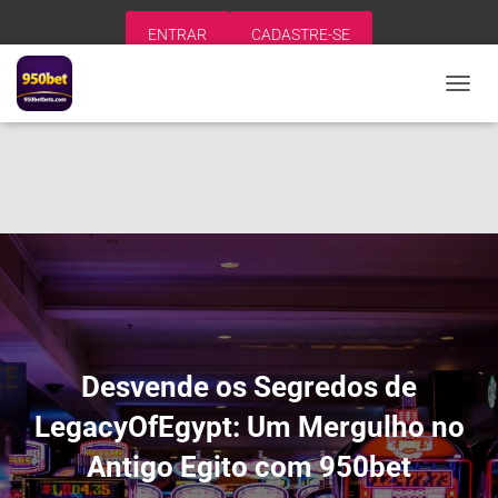
ENTRAR
CADASTRE-SE
A
L
T
E
R
N
A
R
N
A
V
E
G
A
Desvende os Segredos de
Ç
Ã
LegacyOfEgypt: Um Mergulho no
O
Antigo Egito com 950bet