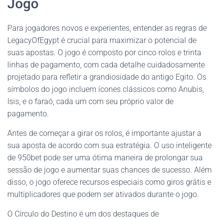
Jogo
Para jogadores novos e experientes, entender as regras de
LegacyOfEgypt é crucial para maximizar o potencial de
suas apostas. O jogo é composto por cinco rolos e trinta
linhas de pagamento, com cada detalhe cuidadosamente
projetado para refletir a grandiosidade do antigo Egito. Os
símbolos do jogo incluem ícones clássicos como Anubis,
Isis, e o faraó, cada um com seu próprio valor de
pagamento.
Antes de começar a girar os rolos, é importante ajustar a
sua aposta de acordo com sua estratégia. O uso inteligente
de 950bet pode ser uma ótima maneira de prolongar sua
sessão de jogo e aumentar suas chances de sucesso. Além
disso, o jogo oferece recursos especiais como giros grátis e
multiplicadores que podem ser ativados durante o jogo.
O Círculo do Destino é um dos destaques de