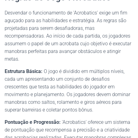
Desvendar o funcionamento de 'Acrobatics' exige um fim
aguçado para as habilidades e estratégia. As regras são
projetadas para serem desafiadoras, mas
recompensadoras. Ao início de cada partida, os jogadores
assumem o papel de um acrobata cujo objetivo é executar
manobras perfeitas para avançar obstáculos e atingir
metas.
Estrutura Básica:
O jogo é dividido em múltiplos níveis,
cada um apresentando um conjunto de desafios
crescentes que testa as habilidades do jogador em
movimento e planejamento. Os jogadores devem dominar
manobras como saltos, rolamento e giros aéreos para
superar barreiras e coletar pontos bônus.
Pontuação e Progressão:
'Acrobatics' oferece um sistema
de pontuação que recompensa a precisão e a criatividade
das acrobacias realizadas. Executar manobras complexas