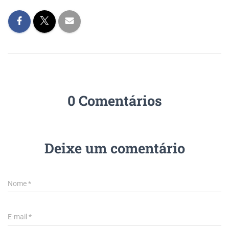
0 Comentários
Deixe um comentário
Nome
*
E-mail
*