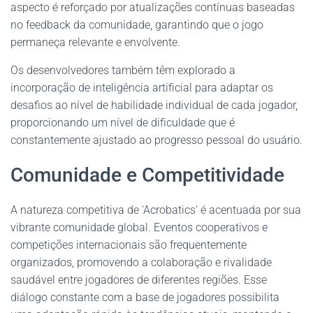
aspecto é reforçado por atualizações contínuas baseadas
no feedback da comunidade, garantindo que o jogo
permaneça relevante e envolvente.
Os desenvolvedores também têm explorado a
incorporação de inteligência artificial para adaptar os
desafios ao nível de habilidade individual de cada jogador,
proporcionando um nível de dificuldade que é
constantemente ajustado ao progresso pessoal do usuário.
Comunidade e Competitividade
A natureza competitiva de 'Acrobatics' é acentuada por sua
vibrante comunidade global. Eventos cooperativos e
competições internacionais são frequentemente
organizados, promovendo a colaboração e rivalidade
saudável entre jogadores de diferentes regiões. Esse
diálogo constante com a base de jogadores possibilita