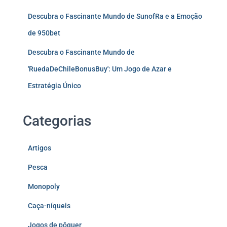
Descubra o Fascinante Mundo de SunofRa e a Emoção
de 950bet
Descubra o Fascinante Mundo de
'RuedaDeChileBonusBuy': Um Jogo de Azar e
Estratégia Único
Categorias
Artigos
Pesca
Monopoly
Caça-níqueis
Jogos de pôquer