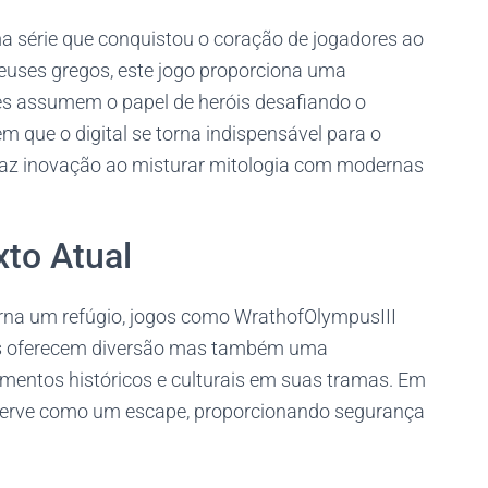
ma série que conquistou o coração de jogadores ao
euses gregos, este jogo proporciona uma
es assumem o papel de heróis desafiando o
 que o digital se torna indispensável para o
traz inovação ao misturar mitologia com modernas
xto Atual
torna um refúgio, jogos como WrathofOlympusIII
as oferecem diversão mas também uma
ementos históricos e culturais em suas tramas. Em
l serve como um escape, proporcionando segurança