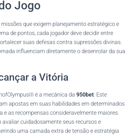
 do Jogo
e missões que exigem planejamento estratégico e
ma de pontos, cada jogador deve decidir entre
fortalecer suas defesas contra supressões divinas.
ornada influenciam diretamente o desenrolar da sua
cançar a Vitória
thofOlympusIII é a mecânica da
950bet
. Este
açam apostas em suas habilidades em determinados
tiva e as recompensas consideravelmente maiores.
 avaliar cuidadosamente seus recursos e
serindo uma camada extra de tensão e estratégia