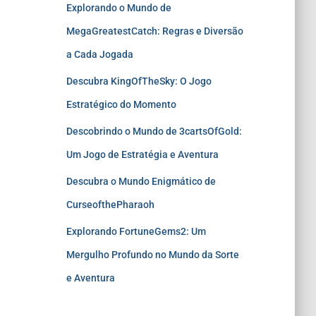
Explorando o Mundo de
MegaGreatestCatch: Regras e Diversão
a Cada Jogada
Descubra KingOfTheSky: O Jogo
Estratégico do Momento
Descobrindo o Mundo de 3cartsOfGold:
Um Jogo de Estratégia e Aventura
Descubra o Mundo Enigmático de
CurseofthePharaoh
Explorando FortuneGems2: Um
Mergulho Profundo no Mundo da Sorte
e Aventura