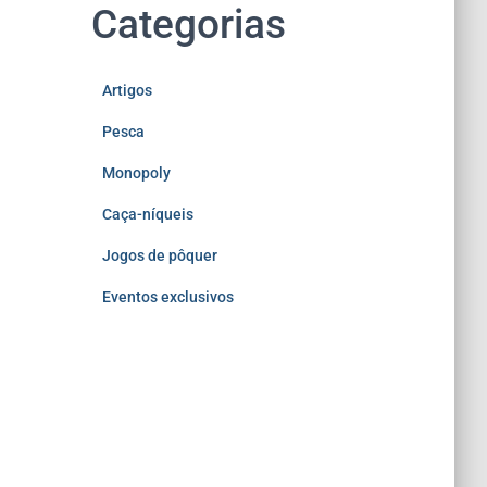
Categorias
Artigos
Pesca
Monopoly
Caça-níqueis
Jogos de pôquer
Eventos exclusivos