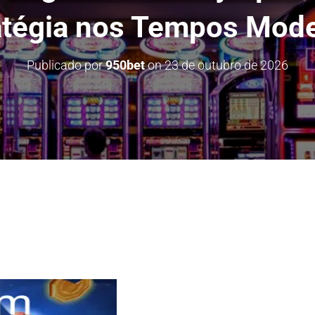
atégia nos Tempos Mod
Publicado por
950bet
on
23 de outubro de 2026