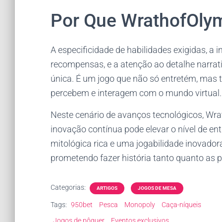
Por Que WrathofOlym
A especificidade de habilidades exigidas, a
recompensas, e a atenção ao detalhe narra
única. É um jogo que não só entretém, mas
percebem e interagem com o mundo virtual.
Neste cenário de avanços tecnológicos, W
inovação contínua pode elevar o nível de en
mitológica rica e uma jogabilidade inovador
prometendo fazer história tanto quanto as 
Categorias:
ARTIGOS
JOGOS DE MESA
Tags:
950bet
Pesca
Monopoly
Caça-níqueis
Jogos de pôquer
Eventos exclusivos