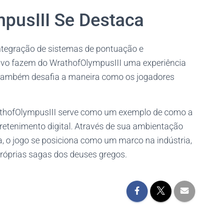
pusIII Se Destaca
 integração de sistemas de pontuação e
tivo fazem do WrathofOlympusIII uma experiência
 também desafia a maneira como os jogadores
rathofOlympusIII serve como um exemplo de como a
tretenimento digital. Através de sua ambientação
a, o jogo se posiciona como um marco na indústria,
próprias sagas dos deuses gregos.