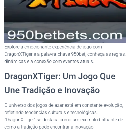
Explore a emocionante experiência de jogo com
DragonXTiger e a palavra-chave 950bet, conheça as regras,
dinâmicas e a conexão com eventos atuais.
DragonXTiger: Um Jogo Que
Une Tradição e Inovação
O universo dos jogos de azar está em constante evolução,
refletindo tendências culturais e tecnológicas.
"DragonXTiger" se destaca como um exemplo brilhante de
como a tradição pode encontrar a inovação.