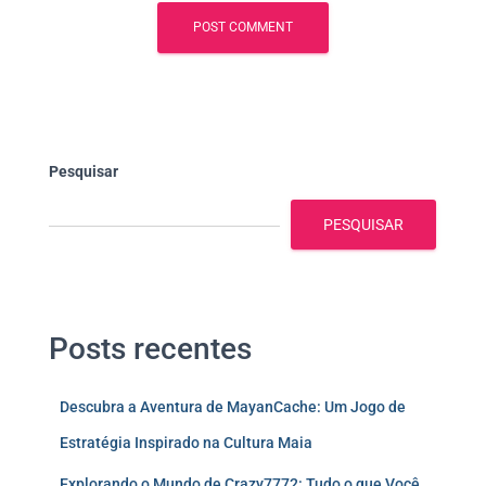
Pesquisar
PESQUISAR
Posts recentes
Descubra a Aventura de MayanCache: Um Jogo de
Estratégia Inspirado na Cultura Maia
Explorando o Mundo de Crazy7772: Tudo o que Você