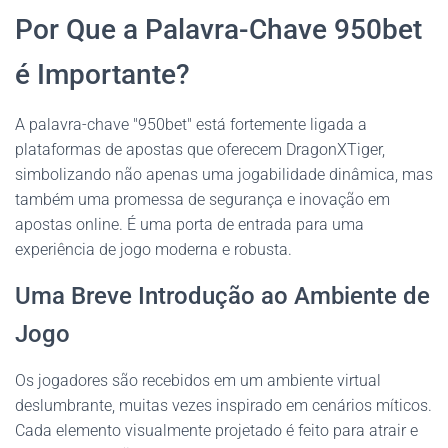
Por Que a Palavra-Chave 950bet
é Importante?
A palavra-chave "950bet" está fortemente ligada a
plataformas de apostas que oferecem DragonXTiger,
simbolizando não apenas uma jogabilidade dinâmica, mas
também uma promessa de segurança e inovação em
apostas online. É uma porta de entrada para uma
experiência de jogo moderna e robusta.
Uma Breve Introdução ao Ambiente de
Jogo
Os jogadores são recebidos em um ambiente virtual
deslumbrante, muitas vezes inspirado em cenários míticos.
Cada elemento visualmente projetado é feito para atrair e