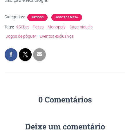
tradição e tecnologia.
Categorias:
ARTIGOS
JOGOS DE MESA
Tags:
950bet
Pesca
Monopoly
Caça-níqueis
Jogos de pôquer
Eventos exclusivos
0 Comentários
Deixe um comentário